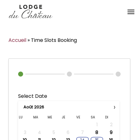
Skip
Menu
Men
to
main
content
Accueil
»
Time Slots Booking
Select Date
›
Août
2026
LU
MA
ME
JE
VE
SA
DI
1
2
3
4
5
6
7
8
9